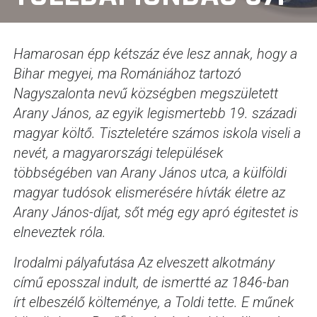
Hamarosan épp kétszáz éve lesz annak, hogy a
Bihar megyei, ma Romániához tartozó
Nagyszalonta nevű községben
megszületett
Arany János, az egyik legismertebb 19. századi
magyar költő. Tiszteletére számos
iskola viseli a
nevét,
a
magyarországi települések
többségében van Arany János utca, a külföldi
magyar tudósok elismerésére hívták életre az
Arany János-díjat, sőt még egy apró égitestet is
elneveztek róla.
Irodalmi pályafutása Az elveszett alkotmány
című
eposszal
indult, de ismertté az 1846-ban
írt
elbeszélő költeménye
, a Toldi tette. E műnek