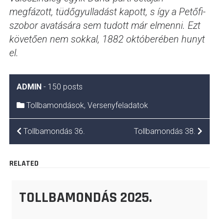
megfázott, tüdőgyulladást kapott, s így a Petőfi-
szobor avatására sem tudott már elmenni. Ezt
követően nem sokkal, 1882 októberében hunyt
el.
ADMIN
-
150 posts
Tollbamondások
,
Versenyfeladatok
BEJEGYZÉS
Tollbamondás 36.
Tollbamondás 38.
NAVIGÁCIÓ
RELATED
TOLLBAMONDÁS 2025.