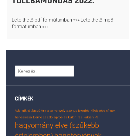
TOLLBAMONDÁS 2022.
Letölthető pdf formátumban »»» Letölthető mp3-
formátumban »»»
Keresés:
CÍMKÉK
Adamikné Jászó Anna
anyanyelv
azonos jelentés kifejezése
címek
helyesírása
Deme László
egybe- és különírás
Fábián Pál
hagyomány elve (szűkebb
értelemben)
hangtörvények