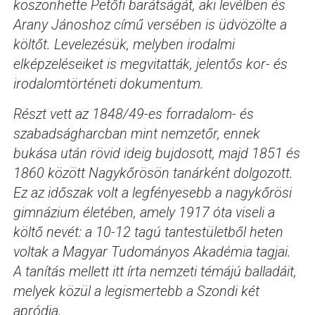
köszönhette Petőfi barátságát, aki levélben és
Arany Jánoshoz című versében is üdvözölte a
költőt.
Levelezésük, melyben irodalmi
elképzeléseiket is megvitatták, jelentős kor- és
irodalomtörténeti dokumentum.
Részt vett az 1848/49-es forradalom- és
szabadságharcban mint nemzetőr, ennek
bukása után rövid ideig bujdosott, majd 1851 és
1860 között Nagykőrösön tanárként dolgozott.
Ez az időszak volt a legfényesebb a nagykőrösi
gimnázium életében, amely 1917 óta viseli a
költő nevét: a
10-12 tagú tantestületből heten
voltak a Magyar Tudományos Akadémia tagjai.
A tanítás mellett itt írta nemzeti témájú balladáit,
melyek közül a legismertebb a Szondi két
apródja.