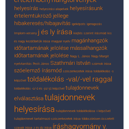
helyesírás
helyesírásunk
helyesírási alapelvek
értelemtükröző jellege
hibakeresés/hibajavítás
igeképzés
igeragozás
j és ly írása
Implom-verseny
kiejtés szerint írásmód
kis
magánhangzók
és nagy kezdőbetűk írása
magyar nyelv
időtartamának jelölése
mássalhangzók
időtartamának jelölése
Nagy L. János
Nagy Margit
Szathmári István
nyelvtanítás
Pesti János
számok írása
szóelemző írásmód
szószerkezetek írása
toldalékolás -s
toldalékolás -val/-vel raggal
képzővel
tulajdonnevek
toldalékolás -ú/-ű és -jú/-jű képzővel
tulajdonnevek
elválasztása
helyesírása
tulajdonnevek toldalékolása -i képzővel
tulajdonnevet tartalmazó szószerkezetek írása
többszörösen összetett
íráshagyomány v.
szavak írása
z és dz írása