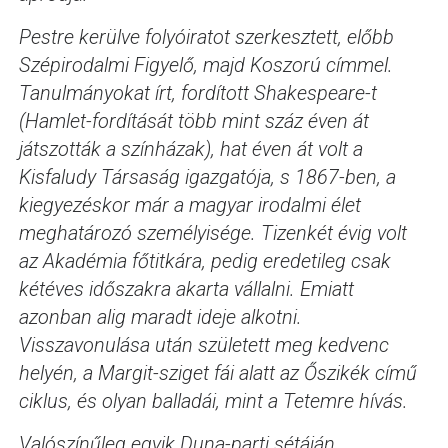
Pestre kerülve folyóiratot szerkesztett, előbb
Szépirodalmi Figyelő, majd Koszorú címmel.
Tanulmányokat írt, fordított Shakespeare-t
(
Hamlet-fordítását több mint száz éven át
játszották a színházak),
hat éven át volt a
Kisfaludy Társaság igazgatója, s 1867-ben, a
kiegyezéskor már a magyar irodalmi élet
meghatározó személyisége. Tizenkét évig volt
az Akadémia főtitkára, pedig eredetileg csak
kétéves időszakra akarta vállalni. Emiatt
azonban alig maradt ideje alkotni.
Visszavonulása után született meg kedvenc
helyén, a Margit-sziget fái alatt az Őszikék című
ciklus, és olyan balladái, mint a Tetemre hívás.
Valószínűleg egyik Duna-parti sétáján