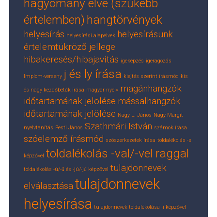
hagyomány elve (szűkebb
értelemben)
hangtörvények
helyesírás
helyesírásunk
helyesírási alapelvek
értelemtükröző jellege
hibakeresés/hibajavítás
igeképzés
igeragozás
j és ly írása
Implom-verseny
kiejtés szerint írásmód
kis
magánhangzók
és nagy kezdőbetűk írása
magyar nyelv
időtartamának jelölése
mássalhangzók
időtartamának jelölése
Nagy L. János
Nagy Margit
Szathmári István
nyelvtanítás
Pesti János
számok írása
szóelemző írásmód
szószerkezetek írása
toldalékolás -s
toldalékolás -val/-vel raggal
képzővel
tulajdonnevek
toldalékolás -ú/-ű és -jú/-jű képzővel
tulajdonnevek
elválasztása
helyesírása
tulajdonnevek toldalékolása -i képzővel