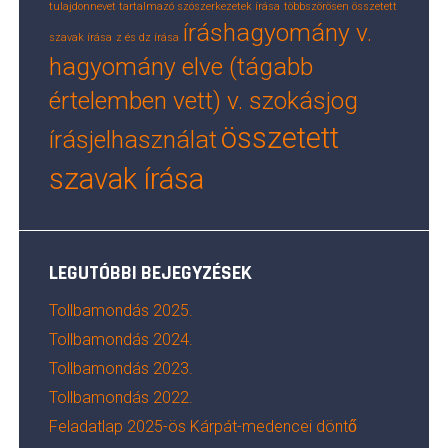
tulajdonnevet tartalmazó szószerkezetek írása
többszörösen összetett
íráshagyomány v.
szavak írása
z és dz írása
hagyomány elve (tágabb
értelemben vett) v. szokásjog
összetett
írásjelhasználat
szavak írása
LEGUTÓBBI BEJEGYZÉSEK
Tollbamondás 2025.
Tollbamondás 2024.
Tollbamondás 2023.
Tollbamondás 2022.
Feladatlap 2025-ös Kárpát-medencei döntő