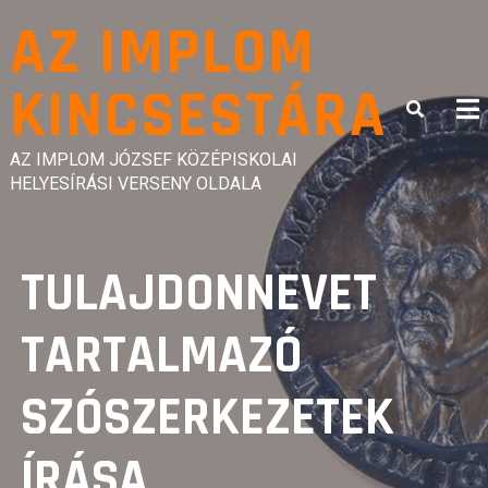
Skip
AZ IMPLOM
to
content
KINCSESTÁRA
AZ IMPLOM JÓZSEF KÖZÉPISKOLAI
HELYESÍRÁSI VERSENY OLDALA
TULAJDONNEVET
TARTALMAZÓ
SZÓSZERKEZETEK
ÍRÁSA