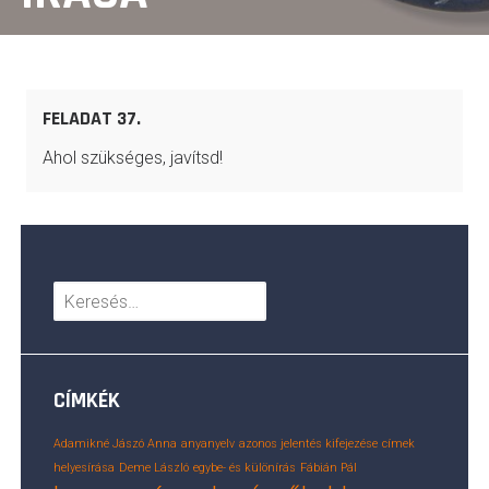
FELADAT 37.
Ahol szükséges, javítsd!
Keresés:
CÍMKÉK
Adamikné Jászó Anna
anyanyelv
azonos jelentés kifejezése
címek
helyesírása
Deme László
egybe- és különírás
Fábián Pál