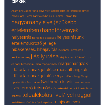
CÍMKÉK
Adamikné Jászó Anna
anyanyelv
azonos jelentés kifejezése
címek
helyesírása
Deme László
egybe- és különírás
Fábián Pál
hagyomány elve (szűkebb
értelemben)
hangtörvények
helyesírás
helyesírásunk
helyesírási alapelvek
értelemtükröző jellege
hibakeresés/hibajavítás
igeképzés
igeragozás
j és ly írása
Implom-verseny
kiejtés szerint írásmód
kis
magánhangzók
és nagy kezdőbetűk írása
magyar nyelv
időtartamának jelölése
mássalhangzók
időtartamának jelölése
Nagy L. János
Nagy Margit
Szathmári István
nyelvtanítás
Pesti János
számok írása
szóelemző írásmód
szószerkezetek írása
toldalékolás -s
toldalékolás -val/-vel raggal
képzővel
tulajdonnevek
toldalékolás -ú/-ű és -jú/-jű képzővel