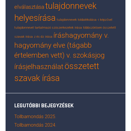
tulajdonnevek
elválasztása
helyesírása
tulajdonnevek toldalékolása -i képzővel
tulajdonnevet tartalmazó szószerkezetek írása
többszörösen összetett
íráshagyomány v.
szavak írása
z és dz írása
hagyomány elve (tágabb
értelemben vett) v. szokásjog
összetett
írásjelhasználat
szavak írása
LEGUTÓBBI BEJEGYZÉSEK
Tollbamondás 2025.
Tollbamondás 2024.