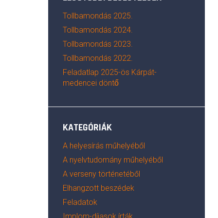
Tollbamondás 2025.
Tollbamondás 2024.
Tollbamondás 2023.
Tollbamondás 2022.
Feladatlap 2025-ös Kárpát-
medencei döntő
KATEGÓRIÁK
A helyesírás műhelyéből
A nyelvtudomány műhelyéből
A verseny történetéből
Elhangzott beszédek
Feladatok
Implom-díjasok írták