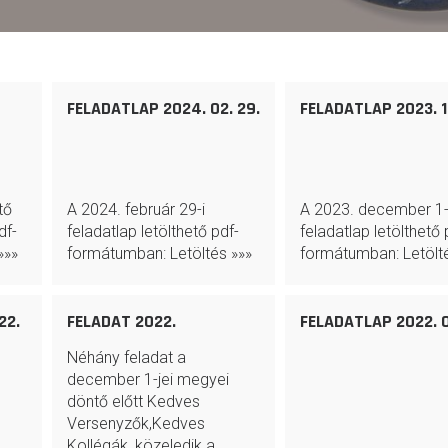
FELADATLAP 2024. 02. 29.
FELADATLAP 2023. 12
tő
A 2024. február 29-i
A 2023. december 1-
df-
feladatlap letölthető pdf-
feladatlap letölthető 
»»»
formátumban: Letöltés »»»
formátumban: Letölt
22.
FELADAT 2022.
FELADATLAP 2022. 0
Néhány feladat a
december 1-jei megyei
döntő előtt Kedves
Versenyzők,Kedves
Kollégák, közeledik a