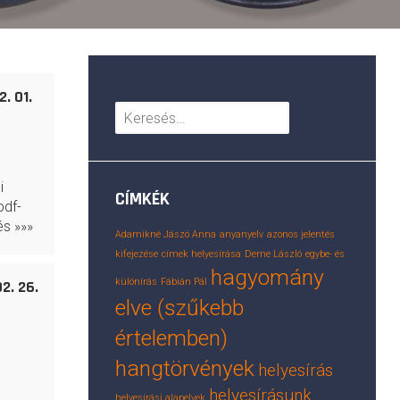
. 01.
Keresés:
i
CÍMKÉK
pdf-
és »»»
Adamikné Jászó Anna
anyanyelv
azonos jelentés
kifejezése
címek helyesírása
Deme László
egybe- és
hagyomány
különírás
Fábián Pál
2. 26.
elve (szűkebb
értelemben)
hangtörvények
helyesírás
helyesírásunk
helyesírási alapelvek