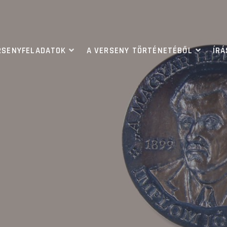
RSENYFELADATOK
A VERSENY TÖRTÉNETÉBŐL
ÍR