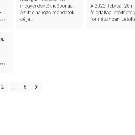
megyei döntők időpontja.
A 2022. február 26-i
-
Az itt elhangzó mondatok
feladatlap letölthető 
»»»
célja…
formátumban: Letölt
5.
-
»»»
2
…
6