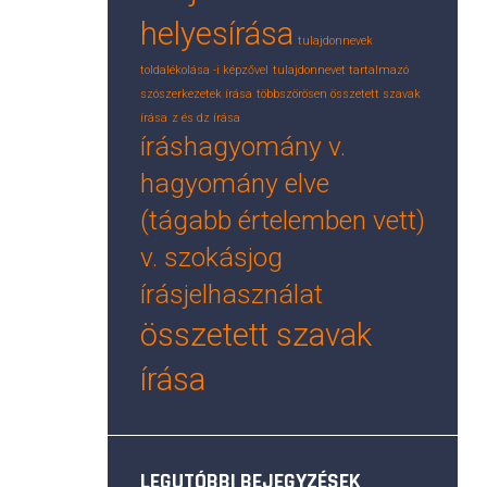
helyesírása
tulajdonnevek
toldalékolása -i képzővel
tulajdonnevet tartalmazó
szószerkezetek írása
többszörösen összetett szavak
írása
z és dz írása
íráshagyomány v.
hagyomány elve
(tágabb értelemben vett)
v. szokásjog
írásjelhasználat
összetett szavak
írása
LEGUTÓBBI BEJEGYZÉSEK