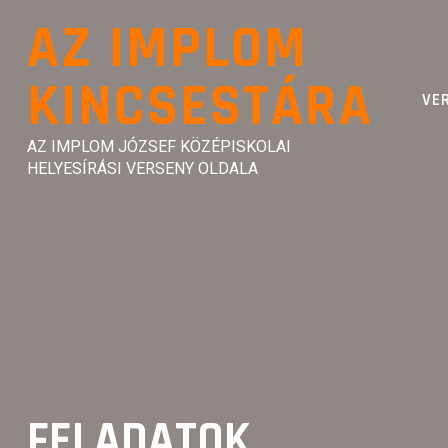
Skip
AZ IMPLOM
to
content
KINCSESTÁRA
VE
AZ IMPLOM JÓZSEF KÖZÉPISKOLAI
HELYESÍRÁSI VERSENY OLDALA
FELADATOK