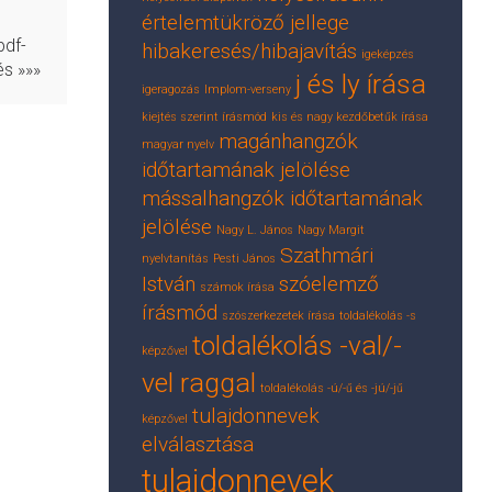
értelemtükröző jellege
pdf-
hibakeresés/hibajavítás
igeképzés
és »»»
j és ly írása
igeragozás
Implom-verseny
kiejtés szerint írásmód
kis és nagy kezdőbetűk írása
magánhangzók
magyar nyelv
időtartamának jelölése
mássalhangzók időtartamának
jelölése
Nagy L. János
Nagy Margit
Szathmári
nyelvtanítás
Pesti János
István
szóelemző
számok írása
írásmód
szószerkezetek írása
toldalékolás -s
toldalékolás -val/-
képzővel
vel raggal
toldalékolás -ú/-ű és -jú/-jű
tulajdonnevek
képzővel
elválasztása
tulajdonnevek