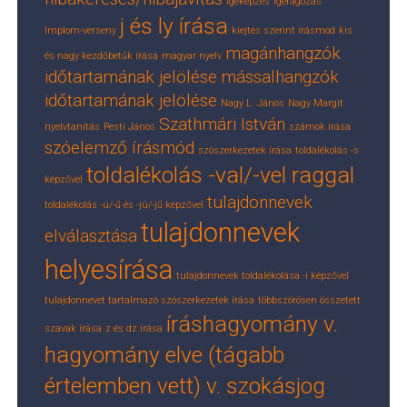
igeképzés
igeragozás
j és ly írása
Implom-verseny
kiejtés szerint írásmód
kis
magánhangzók
és nagy kezdőbetűk írása
magyar nyelv
időtartamának jelölése
mássalhangzók
időtartamának jelölése
Nagy L. János
Nagy Margit
Szathmári István
nyelvtanítás
Pesti János
számok írása
szóelemző írásmód
szószerkezetek írása
toldalékolás -s
toldalékolás -val/-vel raggal
képzővel
tulajdonnevek
toldalékolás -ú/-ű és -jú/-jű képzővel
tulajdonnevek
elválasztása
helyesírása
tulajdonnevek toldalékolása -i képzővel
tulajdonnevet tartalmazó szószerkezetek írása
többszörösen összetett
íráshagyomány v.
szavak írása
z és dz írása
hagyomány elve (tágabb
értelemben vett) v. szokásjog