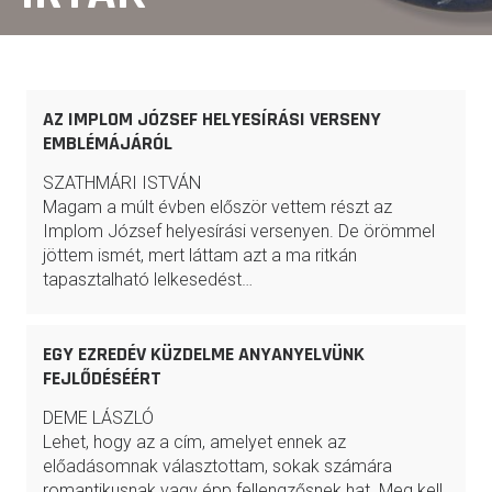
AZ IMPLOM JÓZSEF HELYESÍRÁSI VERSENY
EMBLÉMÁJÁRÓL
SZATHMÁRI ISTVÁN
Magam a múlt évben először vettem részt az
Implom József helyesírási versenyen. De örömmel
jöttem ismét, mert láttam azt a ma ritkán
tapasztalható lelkesedést…
EGY EZREDÉV KÜZDELME ANYANYELVÜNK
FEJLŐDÉSÉÉRT
DEME LÁSZLÓ
Lehet, hogy az a cím, amelyet ennek az
előadásomnak választottam, sokak számára
romantikusnak vagy épp fellengzősnek hat. Meg kell