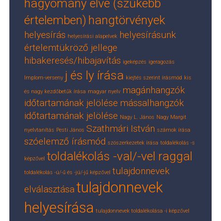
hagyomány elve (szűkebb
értelemben)
hangtörvények
helyesírás
helyesírásunk
helyesírási alapelvek
értelemtükröző jellege
hibakeresés/hibajavítás
igeképzés
igeragozás
j és ly írása
Implom-verseny
kiejtés szerint írásmód
kis
magánhangzók
és nagy kezdőbetűk írása
magyar nyelv
időtartamának jelölése
mássalhangzók
időtartamának jelölése
Nagy L. János
Nagy Margit
Szathmári István
nyelvtanítás
Pesti János
számok írása
szóelemző írásmód
szószerkezetek írása
toldalékolás -s
toldalékolás -val/-vel raggal
képzővel
tulajdonnevek
toldalékolás -ú/-ű és -jú/-jű képzővel
tulajdonnevek
elválasztása
helyesírása
tulajdonnevek toldalékolása -i képzővel