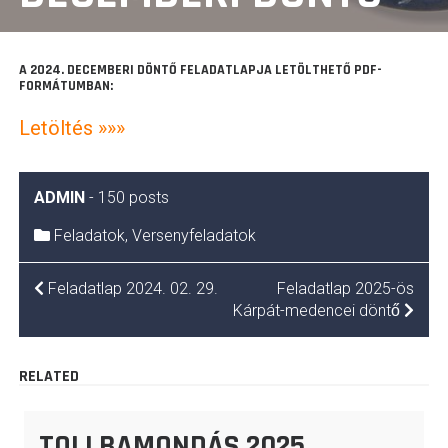
A 2024. DECEMBERI DÖNTŐ FELADATLAPJA LETÖLTHETŐ PDF-
FORMÁTUMBAN:
Letöltés »»»
ADMIN
-
150 posts
Feladatok
,
Versenyfeladatok
BEJEGYZÉS
Feladatlap 2024. 02. 29.
Feladatlap 2025-ös
NAVIGÁCIÓ
Kárpát-medencei döntő
RELATED
TOLLBAMONDÁS 2025.