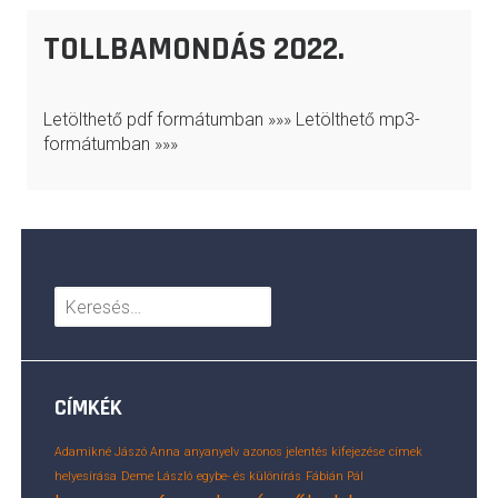
TOLLBAMONDÁS 2022.
Letölthető pdf formátumban »»» Letölthető mp3-
formátumban »»»
Keresés:
CÍMKÉK
Adamikné Jászó Anna
anyanyelv
azonos jelentés kifejezése
címek
helyesírása
Deme László
egybe- és különírás
Fábián Pál