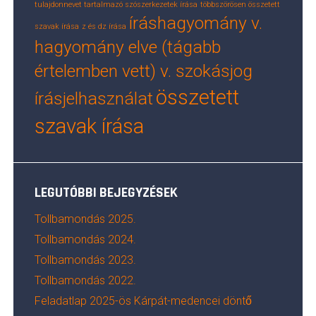
tulajdonnevet tartalmazó szószerkezetek írása
többszörösen összetett
íráshagyomány v.
szavak írása
z és dz írása
hagyomány elve (tágabb
értelemben vett) v. szokásjog
összetett
írásjelhasználat
szavak írása
LEGUTÓBBI BEJEGYZÉSEK
Tollbamondás 2025.
Tollbamondás 2024.
Tollbamondás 2023.
Tollbamondás 2022.
Feladatlap 2025-ös Kárpát-medencei döntő