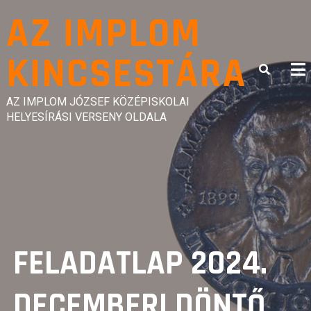
Skip
AZ IMPLOM
to
content
KINCSESTÁRA
AZ IMPLOM JÓZSEF KÖZÉPISKOLAI
HELYESÍRÁSI VERSENY OLDALA
FELADATLAP 2024.
DECEMBERI DÖNTŐ