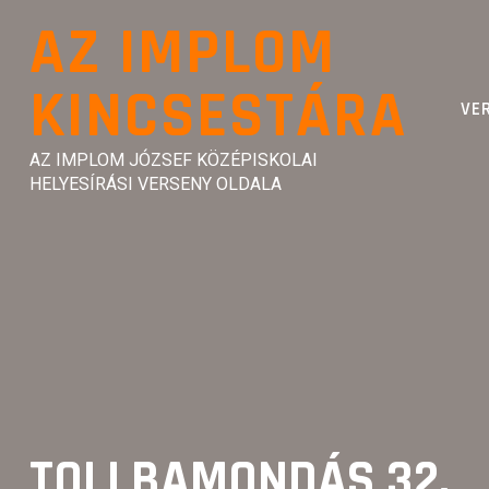
Skip
AZ IMPLOM
to
content
KINCSESTÁRA
VE
AZ IMPLOM JÓZSEF KÖZÉPISKOLAI
HELYESÍRÁSI VERSENY OLDALA
TOLLBAMONDÁS 32.