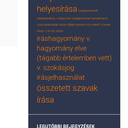
helyesírása
tulajdonnevek
toldalékolása -i képzővel
tulajdonnevet tartalmazó
szószerkezetek írása
többszörösen összetett szavak
írása
z és dz írása
íráshagyomány v.
hagyomány elve
(tágabb értelemben vett)
v. szokásjog
írásjelhasználat
összetett szavak
írása
LEGUTÓBBI BEJEGYZÉSEK