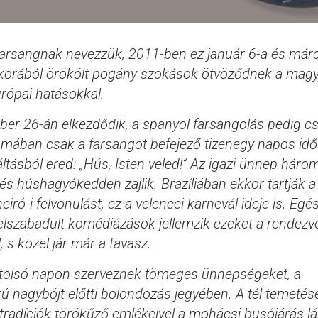
farsangnak nevezzük, 2011-ben ez január 6-a és márc
om korából örökölt pogány szokások ötvöződnek a mag
rópai hatásokkal.
ber 26-án elkezdődik, a spanyol farsangolás pedig c
ómában csak a farsangot befejező tizenegy napos id
iáltásból ered: „Hús, Isten veled!” Az igazi ünnep hár
s húshagyókedden zajlik. Brazíliában ekkor tartják a
ó-i felvonulást, ez a velencei karnevál ideje is. Egé
elszabadult komédiázások jellemzik ezeket a rendezv
 s közel jár már a tavasz.
tolsó napon szerveznek tömeges ünnepségeket, a
rú nagyböjt előtti bolondozás jegyében. A tél temeté
tradíciók törökűző emlékeivel a mohácsi busójárás l