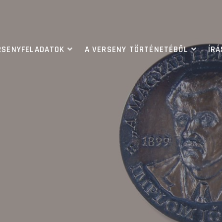
RSENYFELADATOK
A VERSENY TÖRTÉNETÉBŐL
ÍR