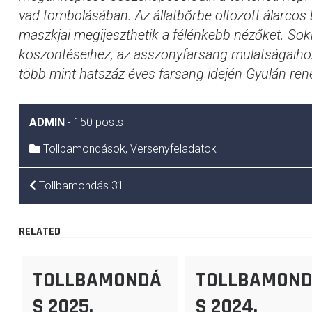
vad tombolásában. Az állatbőrbe öltözött álarcos 
maszkjai megijeszthetik a félénkebb nézőket. So
köszöntéseihez, az asszonyfarsang mulatságaiho
több mint hatszáz éves farsang idején Gyulán re
ADMIN
-
150 posts
Tollbamondások
,
Versenyfeladatok
BEJEGYZÉS
Tollbamondás 31.
NAVIGÁCIÓ
RELATED
TOLLBAMONDÁ
TOLLBAMON
S 2025.
S 2024.