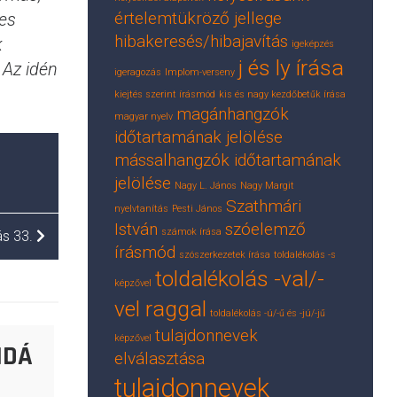
értelemtükröző jellege
tes
hibakeresés/hibajavítás
k
igeképzés
j és ly írása
 Az idén
igeragozás
Implom-verseny
kiejtés szerint írásmód
kis és nagy kezdőbetűk írása
magánhangzók
magyar nyelv
időtartamának jelölése
mássalhangzók időtartamának
jelölése
Nagy L. János
Nagy Margit
Szathmári
nyelvtanítás
Pesti János
István
szóelemző
számok írása
s 33.
írásmód
szószerkezetek írása
toldalékolás -s
toldalékolás -val/-
képzővel
vel raggal
toldalékolás -ú/-ű és -jú/-jű
tulajdonnevek
képzővel
NDÁ
elválasztása
tulajdonnevek