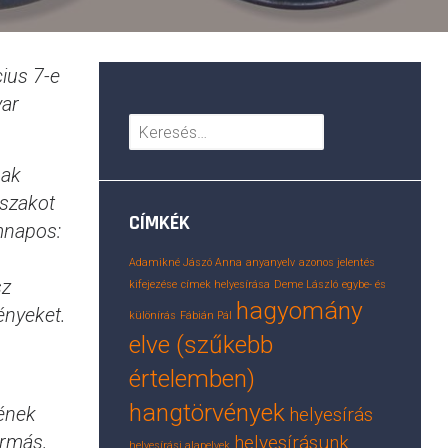
ius 7-e
yar
Keresés:
sak
őszakot
CÍMKÉK
omnapos:
Adamikné Jászó Anna
anyanyelv
azonos jelentés
sz
kifejezése
címek helyesírása
Deme László
egybe- és
hagyomány
ényeket.
különírás
Fábián Pál
elve (szűkebb
értelemben)
hangtörvények
sének
helyesírás
ármás,
helyesírásunk
helyesírási alapelvek