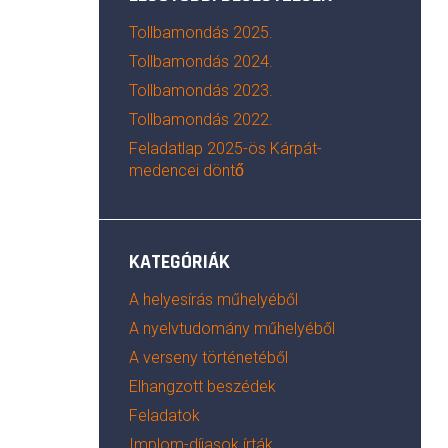
Tollbamondás 2025.
Tollbamondás 2024.
Tollbamondás 2023.
Tollbamondás 2022.
Feladatlap 2025-ös Kárpát-
medencei döntő
KATEGÓRIÁK
A helyesírás műhelyéből
A nyelvtudomány műhelyéből
A verseny történetéből
Elhangzott beszédek
Feladatok
Implom-díjasok írták