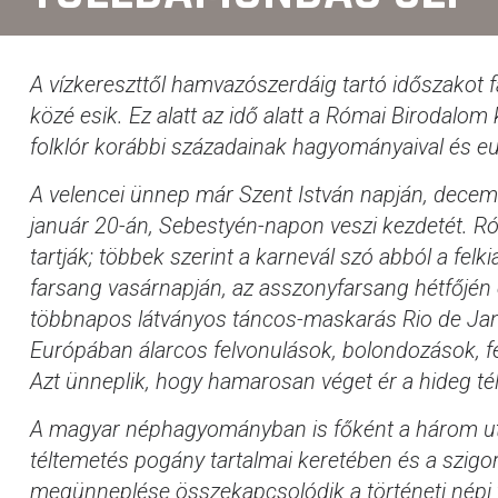
A vízkereszttől hamvazószerdáig tartó időszakot 
közé esik. Ez alatt az idő alatt a Római Birodal
folklór korábbi századainak hagyományaival és eu
A velencei ünnep már Szent István napján, decem
január 20-án, Sebestyén-napon veszi kezdetét. R
tartják; többek szerint a karnevál szó abból a felk
farsang vasárnapján, az asszonyfarsang hétfőjén é
többnapos látványos táncos-maskarás Rio de Janeir
Európában álarcos felvonulások, bolondozások, f
Azt ünneplik, hogy hamarosan véget ér a hideg tél,
A magyar néphagyományban is főként a három u
téltemetés pogány tartalmai keretében és a szigo
megünneplése összekapcsolódik a történeti népi 