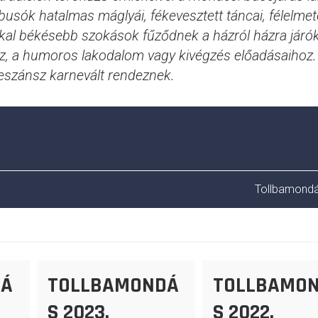
busók hatalmas máglyái, fékevesztett táncai, félelme
kkal békésebb szokások fűződnek a házról házra járó
z, a humoros lakodalom vagy kivégzés előadásaihoz.
neszánsz karnevált rendeznek.
Tollbamondá
DÁ
TOLLBAMONDÁ
TOLLBAMO
S 2023.
S 2022.