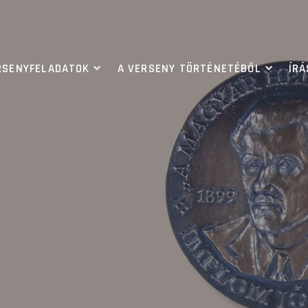
RSENYFELADATOK
A VERSENY TÖRTÉNETÉBŐL
ÍR