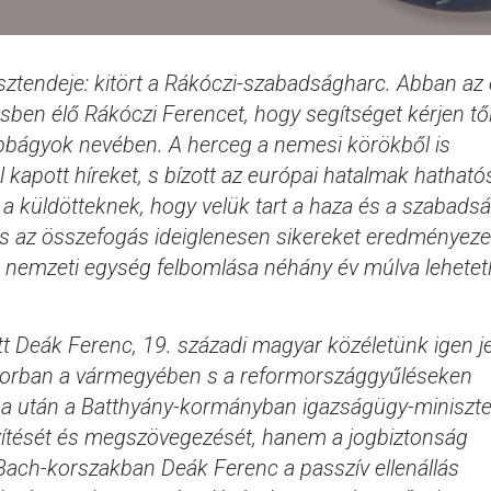
ztendeje: kitört a Rákóczi-szabadságharc. Abban az
ésben élő Rákóczi Ferencet, hogy segítséget kérjen tő
bbágyok nevében. A herceg a nemesi körökből is
 kapott híreket, s bízott az európai hatalmak hatható
tt a küldötteknek, hogy velük tart a haza és a szabads
s az összefogás ideiglenesen sikereket eredményezet
s a nemzeti egység felbomlása néhány év múlva lehete
tt Deák Ferenc, 19. századi magyar közéletünk igen j
lsősorban a vármegyében s a reformországgyűléseken
iusa után a Batthyány-kormányban igazságügy-miniszt
szítését és megszövegezését, hanem a jogbiztonság
 Bach-korszakban Deák Ferenc a passzív ellenállás