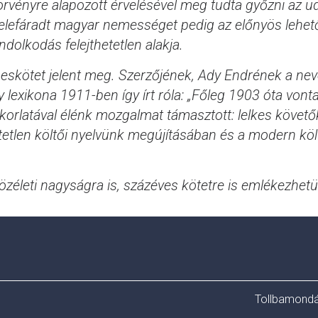
törvényre alapozott érvelésével meg tudta győzni az u
belefáradt magyar nemességet pedig az előnyös lehet
dolkodás felejthetetlen alakja.
kötet jelent meg. Szerzőjének, Ady Endrének a nev
y lexikona 1911-ben így írt róla: „Főleg 1903 óta vont
akorlatával élénk mozgalmat támasztott: lelkes követő
tetlen költői nyelvünk megújításában és a modern köl
özéleti nagyságra is, százéves kötetre is emlékezhet
Tollbamondá