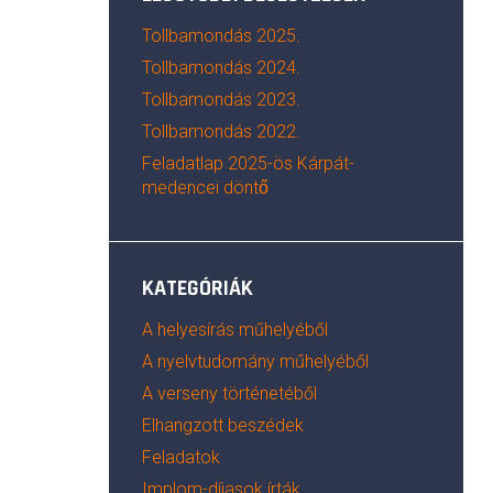
Tollbamondás 2025.
Tollbamondás 2024.
Tollbamondás 2023.
Tollbamondás 2022.
Feladatlap 2025-ös Kárpát-
medencei döntő
KATEGÓRIÁK
A helyesírás műhelyéből
A nyelvtudomány műhelyéből
A verseny történetéből
Elhangzott beszédek
Feladatok
Implom-díjasok írták