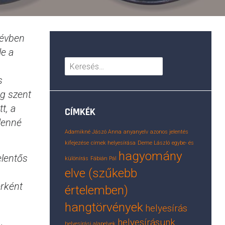
 évben
le a
Keresés:
s
ág szent
t, a
CÍMKÉK
tlenné
Adamikné Jászó Anna
anyanyelv
azonos jelentés
kifejezése
címek helyesírása
Deme László
egybe- és
hagyomány
elentős
különírás
Fábián Pál
elve (szűkebb
erként
értelemben)
hangtörvények
helyesírás
helyesírásunk
helyesírási alapelvek