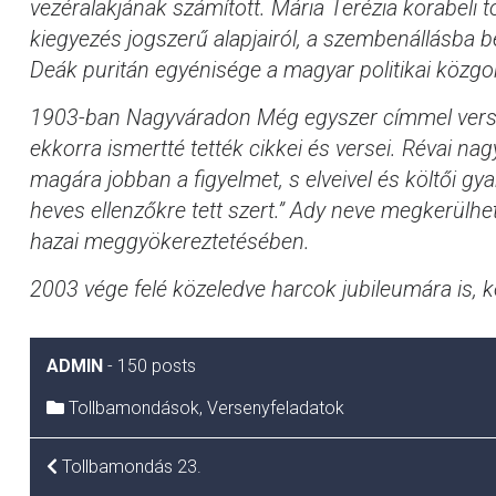
vezéralakjának számított. Mária Terézia korabeli 
kiegyezés jogszerű alapjairól, a szembenállásba 
Deák puritán egyénisége a magyar politikai közgon
1903-ban Nagyváradon Még egyszer címmel verses
ekkorra ismertté tették cikkei és versei. Révai nag
magára jobban a figyelmet, s elveivel és költői gy
heves ellenzőkre tett szert.” Ady neve megkerülhe
hazai meggyökereztetésében.
2003 vége felé közeledve harcok jubileumára is, k
ADMIN
-
150 posts
Tollbamondások
,
Versenyfeladatok
BEJEGYZÉS
Tollbamondás 23.
NAVIGÁCIÓ