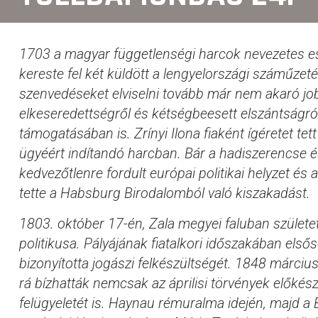
1703 a magyar függetlenségi harcok nevezetes es
kereste fel két küldött a lengyelországi száműzet
szenvedéseket elviselni tovább már nem akaró jo
elkeseredettségről és kétségbeesett elszántságról
támogatásában is. Zrínyi Ilona fiaként ígéretet te
ügyéért indítandó harcban. Bár a hadiszerencse é
kedvezőtlenre fordult európai politikai helyzet é
tette a Habsburg Birodalomból való kiszakadást.
1803. október 17-én, Zala megyei faluban születe
politikusa. Pályájának fiatalkori időszakában e
bizonyította jogászi felkészültségét. 1848 márc
rá bízhatták nemcsak az áprilisi törvények előké
felügyeletét is. Haynau rémuralma idején, majd a