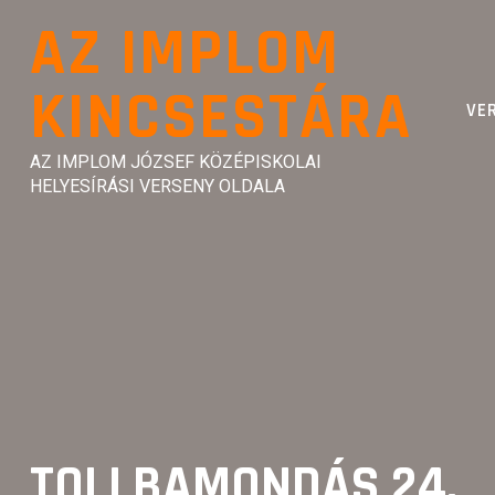
Skip
AZ IMPLOM
to
content
KINCSESTÁRA
VE
AZ IMPLOM JÓZSEF KÖZÉPISKOLAI
HELYESÍRÁSI VERSENY OLDALA
TOLLBAMONDÁS 24.