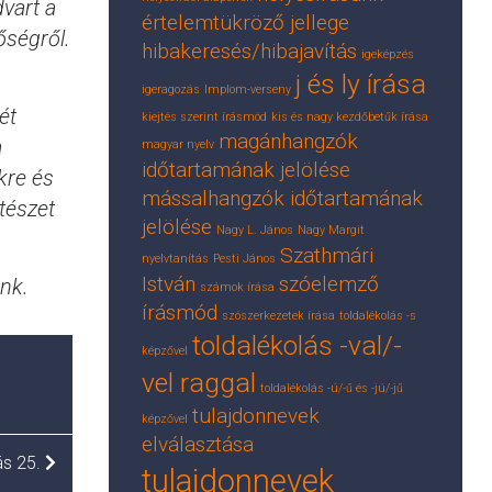
dvart a
értelemtükröző jellege
őségről.
hibakeresés/hibajavítás
igeképzés
j és ly írása
igeragozás
Implom-verseny
ét
kiejtés szerint írásmód
kis és nagy kezdőbetűk írása
magánhangzók
a
magyar nyelv
időtartamának jelölése
kre és
mássalhangzók időtartamának
tészet
jelölése
Nagy L. János
Nagy Margit
Szathmári
nyelvtanítás
Pesti János
István
szóelemző
ünk.
számok írása
írásmód
szószerkezetek írása
toldalékolás -s
toldalékolás -val/-
képzővel
vel raggal
toldalékolás -ú/-ű és -jú/-jű
tulajdonnevek
képzővel
elválasztása
s 25.
tulajdonnevek