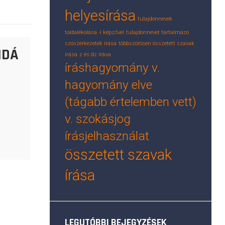
helyesírása
tulajdonnevek
toldalékolása -i képzővel
tulajdonnevet tartalmazó
szószerkezetek írása
többszörösen összetett szavak
NDÁ
írása
z és dz írása
íráshagyomány v.
hagyomány elve
(tágabb értelemben vett)
v. szokásjog
írásjelhasználat
összetett szavak
írása
LEGUTÓBBI BEJEGYZÉSEK