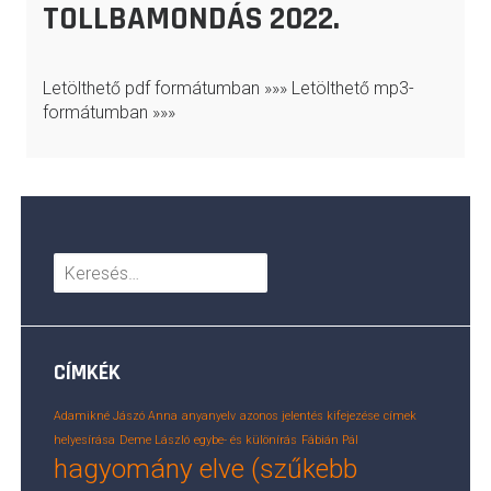
TOLLBAMONDÁS 2022.
Letölthető pdf formátumban »»» Letölthető mp3-
formátumban »»»
Keresés:
CÍMKÉK
Adamikné Jászó Anna
anyanyelv
azonos jelentés kifejezése
címek
helyesírása
Deme László
egybe- és különírás
Fábián Pál
hagyomány elve (szűkebb