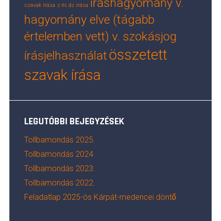
íráshagyomány v.
szavak írása
z és dz írása
hagyomány elve (tágabb
értelemben vett) v. szokásjog
összetett
írásjelhasználat
szavak írása
LEGUTÓBBI BEJEGYZÉSEK
Tollbamondás 2025.
Tollbamondás 2024.
Tollbamondás 2023.
Tollbamondás 2022.
Feladatlap 2025-ös Kárpát-medencei döntő