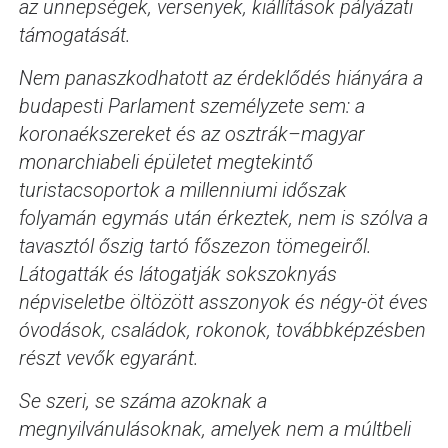
az ünnepségek, versenyek, kiállítások pályázati
támogatását.
Nem panaszkodhatott az érdeklődés hiányára a
budapesti Parlament személyzete sem: a
koronaékszereket és az osztrák–magyar
monarchiabeli épületet megtekintő
turistacsoportok a millenniumi időszak
folyamán egymás után érkeztek, nem is szólva a
tavasztól őszig tartó főszezon tömegeiről.
Látogatták és látogatják sokszoknyás
népviseletbe öltözött asszonyok és négy-öt éves
óvodások, családok, rokonok, továbbképzésben
részt vevők egyaránt.
Se szeri, se száma azoknak a
megnyilvánulásoknak, amelyek nem a múltbeli