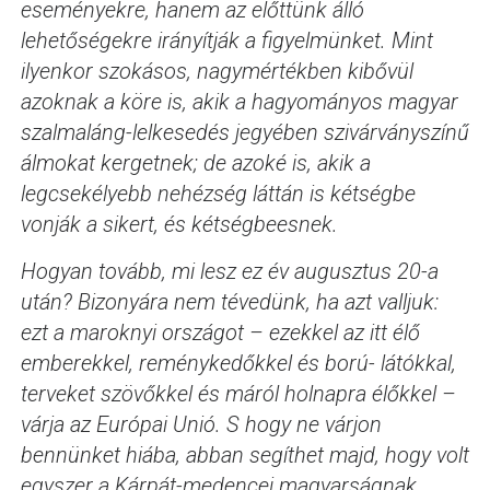
eseményekre, hanem az előttünk álló
lehetőségekre irányítják a figyelmünket. Mint
ilyenkor szokásos, nagymértékben kibővül
azoknak a köre is, akik a hagyományos magyar
szalmaláng-lelkesedés jegyében szivárványszínű
álmokat kergetnek; de azoké is, akik a
legcsekélyebb nehézség láttán is kétségbe
vonják a sikert, és kétségbeesnek.
Hogyan tovább, mi lesz ez év augusztus 20-a
után? Bizonyára nem tévedünk, ha azt valljuk:
ezt a maroknyi országot – ezekkel az itt élő
emberekkel, reménykedőkkel és ború- látókkal,
terveket szövőkkel és máról holnapra élőkkel –
várja az Európai Unió. S hogy ne várjon
bennünket hiába, abban segíthet majd, hogy volt
egyszer a Kárpát-medencei magyarságnak