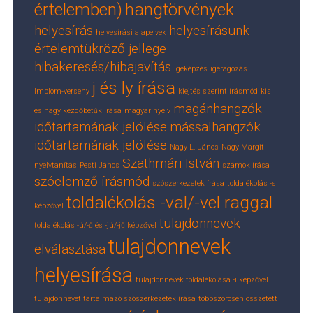
értelemben)
hangtörvények
helyesírás
helyesírásunk
helyesírási alapelvek
értelemtükröző jellege
hibakeresés/hibajavítás
igeképzés
igeragozás
j és ly írása
Implom-verseny
kiejtés szerint írásmód
kis
magánhangzók
és nagy kezdőbetűk írása
magyar nyelv
időtartamának jelölése
mássalhangzók
időtartamának jelölése
Nagy L. János
Nagy Margit
Szathmári István
nyelvtanítás
Pesti János
számok írása
szóelemző írásmód
szószerkezetek írása
toldalékolás -s
toldalékolás -val/-vel raggal
képzővel
tulajdonnevek
toldalékolás -ú/-ű és -jú/-jű képzővel
tulajdonnevek
elválasztása
helyesírása
tulajdonnevek toldalékolása -i képzővel
tulajdonnevet tartalmazó szószerkezetek írása
többszörösen összetett