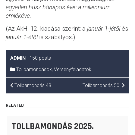
egyetlen húsz hónapos éve: a millennium
emlékéve.
(Az AkH. 12. kiadása szerint: a
január 1-jétől
és
január 1-étől
is szabályos.)
ADMIN
-
150 posts
Tollbamondások
,
Versenyfeladatok
BEJEGYZÉS
Tollbamondás 48.
Tollbamondás 50.
NAVIGÁCIÓ
RELATED
TOLLBAMONDÁS 2025.