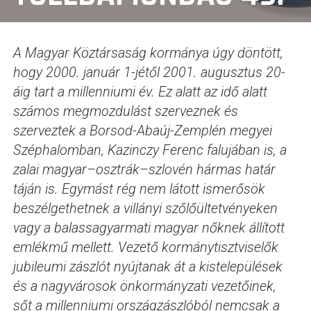
A Magyar Köztársaság kormánya úgy döntött,
hogy 2000. január 1-jétől 2001. augusztus 20-
áig tart a millenniumi év. Ez alatt az idő alatt
számos megmozdulást szerveznek és
szerveztek a Borsod-Abaúj-Zemplén megyei
Széphalomban, Kazinczy Ferenc falujában is, a
zalai magyar–osztrák–szlovén hármas határ
táján is. Egymást rég nem látott ismerősök
beszélgethetnek a villányi szőlőültetvényeken
vagy a balassagyarmati magyar nőknek állított
emlékmű mellett. Vezető kormánytisztviselők
jubileumi zászlót nyújtanak át a kistelepülések
és a nagyvárosok önkormányzati vezetőinek,
sőt a millenniumi országzászlóból nemcsak a