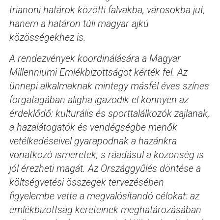
trianoni határok közötti falvakba, városokba jut,
hanem a határon túli magyar ajkú
közösségekhez is.
A rendezvények koordinálására a Magyar
Millenniumi Emlékbizottságot kérték fel. Az
ünnepi alkalmaknak mintegy másfél éves színes
forgatagában aligha igazodik el könnyen az
érdeklődő: kulturális és sporttalálkozók zajlanak,
a hazalátogatók és vendégségbe menők
vetélkedéseivel gyarapodnak a hazánkra
vonatkozó ismeretek, s ráadásul a közönség is
jól érezheti magát. Az Országgyűlés döntése a
költségvetési összegek tervezésében
figyelembe vette a megvalósítandó célokat: az
emlékbizottság kereteinek meghatározásában