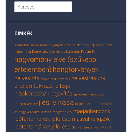
Keresés:
CÍMKÉK
Adamikné Jászó Anna
anyanyelv
azonos jelentés kifejezése
címek
helyesírása
Deme László
egybe- és különírás
Fábián Pál
hagyomány elve (szűkebb
értelemben)
hangtörvények
helyesírás
helyesírásunk
helyesírási alapelvek
értelemtükröző jellege
hibakeresés/hibajavítás
igeképzés
igeragozás
j és ly írása
Implom-verseny
kiejtés szerint írásmód
kis
magánhangzók
és nagy kezdőbetűk írása
magyar nyelv
időtartamának jelölése
mássalhangzók
időtartamának jelölése
Nagy L. János
Nagy Margit