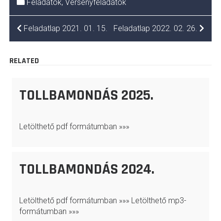
Feladatok
,
Versenyfeladatok
BEJEGYZÉS
Feladatlap 2021. 01. 15.
Feladatlap 2022. 02. 26.
NAVIGÁCIÓ
RELATED
TOLLBAMONDÁS 2025.
Letölthető pdf formátumban »»»
TOLLBAMONDÁS 2024.
Letölthető pdf formátumban »»» Letölthető mp3-
formátumban »»»