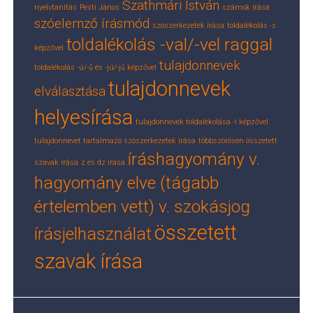
Szathmári István
nyelvtanítás
Pesti János
számok írása
szóelemző írásmód
szószerkezetek írása
toldalékolás -s
toldalékolás -val/-vel raggal
képzővel
tulajdonnevek
toldalékolás -ú/-ű és -jú/-jű képzővel
tulajdonnevek
elválasztása
helyesírása
tulajdonnevek toldalékolása -i képzővel
tulajdonnevet tartalmazó szószerkezetek írása
többszörösen összetett
íráshagyomány v.
szavak írása
z és dz írása
hagyomány elve (tágabb
értelemben vett) v. szokásjog
összetett
írásjelhasználat
szavak írása