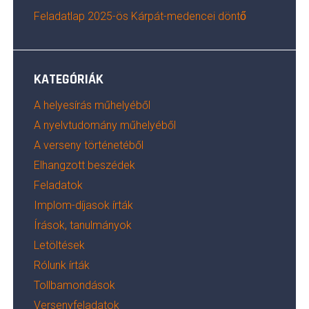
Feladatlap 2025-ös Kárpát-medencei döntő
KATEGÓRIÁK
A helyesírás műhelyéből
A nyelvtudomány műhelyéből
A verseny történetéből
Elhangzott beszédek
Feladatok
Implom-díjasok írták
Írások, tanulmányok
Letöltések
Rólunk írták
Tollbamondások
Versenyfeladatok