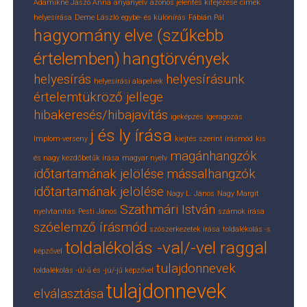
Adamikné Jászó Anna
anyanyelv
azonos jelentés kifejezése
címek
helyesírása
Deme László
egybe- és különírás
Fábián Pál
hagyomány elve (szűkebb
értelemben)
hangtörvények
helyesírás
helyesírásunk
helyesírási alapelvek
értelemtükröző jellege
hibakeresés/hibajavítás
igeképzés
igeragozás
j és ly írása
Implom-verseny
kiejtés szerint írásmód
kis
magánhangzók
és nagy kezdőbetűk írása
magyar nyelv
időtartamának jelölése
mássalhangzók
időtartamának jelölése
Nagy L. János
Nagy Margit
Szathmári István
nyelvtanítás
Pesti János
számok írása
szóelemző írásmód
szószerkezetek írása
toldalékolás -s
toldalékolás -val/-vel raggal
képzővel
tulajdonnevek
toldalékolás -ú/-ű és -jú/-jű képzővel
tulajdonnevek
elválasztása