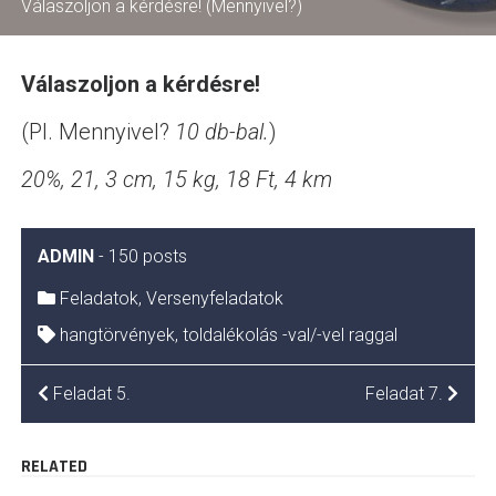
Válaszoljon a kérdésre! (Mennyivel?)
Válaszoljon a kérdésre!
(Pl. Mennyivel?
10 db-bal.
)
20%, 21, 3 cm, 15 kg, 18 Ft, 4 km
ADMIN
-
150 posts
Feladatok
,
Versenyfeladatok
hangtörvények
,
toldalékolás -val/-vel raggal
BEJEGYZÉS
Feladat 5.
Feladat 7.
NAVIGÁCIÓ
RELATED