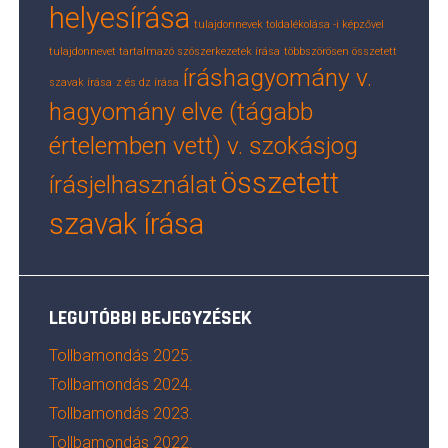
helyesírása
tulajdonnevek toldalékolása -i képzővel
tulajdonnevet tartalmazó szószerkezetek írása
többszörösen összetett
íráshagyomány v.
szavak írása
z és dz írása
hagyomány elve (tágabb
értelemben vett) v. szokásjog
összetett
írásjelhasználat
szavak írása
LEGUTÓBBI BEJEGYZÉSEK
Tollbamondás 2025.
Tollbamondás 2024.
Tollbamondás 2023.
Tollbamondás 2022.