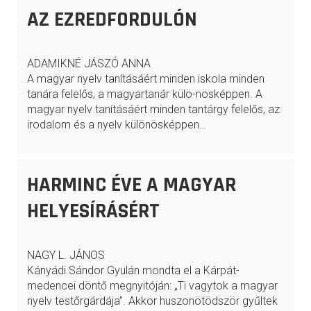
AZ EZREDFORDULÓN
ADAMIKNÉ JÁSZÓ ANNA
A magyar nyelv tanításáért minden iskola minden
tanára felelős, a magyartanár külö-nösképpen. A
magyar nyelv tanításáért minden tantárgy felelős, az
irodalom és a nyelv különösképpen…
HARMINC ÉVE A MAGYAR
HELYESÍRÁSÉRT
NAGY L. JÁNOS
Kányádi Sándor Gyulán mondta el a Kárpát-
medencei döntő megnyitóján: „Ti vagytok a magyar
nyelv testőrgárdája”. Akkor huszonötödször gyűltek