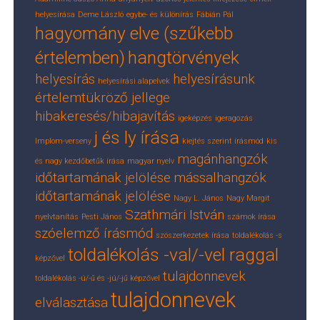
helyesírása
Deme László
egybe- és különírás
Fábián Pál
hagyomány elve (szűkebb
értelemben)
hangtörvények
helyesírás
helyesírásunk
helyesírási alapelvek
értelemtükröző jellege
hibakeresés/hibajavítás
igeképzés
igeragozás
j és ly írása
Implom-verseny
kiejtés szerint írásmód
kis
magánhangzók
és nagy kezdőbetűk írása
magyar nyelv
időtartamának jelölése
mássalhangzók
időtartamának jelölése
Nagy L. János
Nagy Margit
Szathmári István
nyelvtanítás
Pesti János
számok írása
szóelemző írásmód
szószerkezetek írása
toldalékolás -s
toldalékolás -val/-vel raggal
képzővel
tulajdonnevek
toldalékolás -ú/-ű és -jú/-jű képzővel
tulajdonnevek
elválasztása