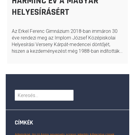
HARMINC ÉV A MAGYAR
HELYESÍRÁSÉRT
Az Erkel Ferenc Gimnázium 2018-ban immáron 30
éve rendezi meg az Implom József Középiskolai
Helyesírási Verseny Kárpát-medencei döntőjét,
hiszen a kezdeményezést még 1988-ban indították…
Keresés:
CÍMKÉK
Adamikné Jászó Anna
anyanyelv
azonos jelentés kifejezése
címek