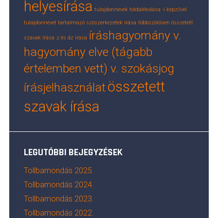
helyesírása
tulajdonnevek toldalékolása -i képzővel
tulajdonnevet tartalmazó szószerkezetek írása
többszörösen összetett
íráshagyomány v.
szavak írása
z és dz írása
hagyomány elve (tágabb
értelemben vett) v. szokásjog
összetett
írásjelhasználat
szavak írása
LEGUTÓBBI BEJEGYZÉSEK
Tollbamondás 2025.
Tollbamondás 2024.
Tollbamondás 2023.
Tollbamondás 2022.