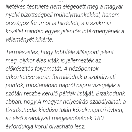
illetékes testülete nem elégedett meg a magyar
nyelvi bizottságbeli műhelymunkákkal, hanem
országos fórumot is hirdetett, s a szakmai
közélet minden egyes jelentős intézményének a
véleményét kikérte.
Természetes, hogy többféle álláspont jelent
meg, olykor éles viták is jellemezték az
előkészítés folyamatát. A nézőpontok
ütköztetése során formálódtak a szabályzati
pontok, mostanában napról napra vizsgálják a
szótári részbe kerülő példák listáját. Bizakodunk
abban, hogy A magyar helyesírás szabályainak a
tizenkettedik kiadása talán közeli naptári évben,
az első szabályzat megjelenésének 180.
évfordulója körül olvasható lesz.