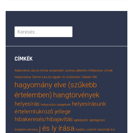
Keresés:
CÍMKÉK
Adamikné Jászó Anna
anyanyelv
azonos jelentés kifejezése
címek
helyesírása
Deme László
egybe- és különírás
Fábián Pál
hagyomány elve (szűkebb
értelemben)
hangtörvények
helyesírás
helyesírásunk
helyesírási alapelvek
értelemtükröző jellege
hibakeresés/hibajavítás
igeképzés
igeragozás
j és ly írása
Implom-verseny
kiejtés szerint írásmód
kis