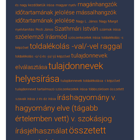
magánhangzók
és nagy kezdőbetűk írása
magyar nyelv
időtartamának jelölése
mássalhangzók
időtartamának jelölése
Nagy L. János
Nagy Margit
Szathmári István
nyelvtanítás
Pesti János
számok írása
szóelemző írásmód
szószerkezetek írása
toldalékolás -s
toldalékolás -val/-vel raggal
képzővel
tulajdonnevek
toldalékolás -ú/-ű és -jú/-jű képzővel
tulajdonnevek
elválasztása
helyesírása
tulajdonnevek toldalékolása -i képzővel
tulajdonnevet tartalmazó szószerkezetek írása
többszörösen összetett
íráshagyomány v.
szavak írása
z és dz írása
hagyomány elve (tágabb
értelemben vett) v. szokásjog
összetett
írásjelhasználat