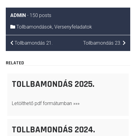
ADMIN
-
150 posts
Tollbamondások
,
Versenyfeladatok
BEJEGYZÉS
Tollbamondás 21.
Tollbamondás 23.
NAVIGÁCIÓ
RELATED
TOLLBAMONDÁS 2025.
Letölthető pdf formátumban »»»
TOLLBAMONDÁS 2024.