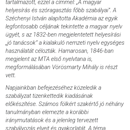
tartalmazott, ezzel a címmel: „A magyar
helyesírás és szóragasztás főbb szabályai”. A
Széchenyi István alapította Akadémia az egyik
legfontosabb céljának tekintette a magyar nyelv
ügyét, s az 1832-ben megjelentetett helyesírási
„jó tanácsok” a kialakuló nemzeti nyelv egységes
használatát célozták. Hamarosan, 1846-ban
megjelent az MTA első nyelvtana is,
megformálásában Vörösmarty Mihály is részt
vett.
Napjainkban befejezéséhez közeledik a
szabályzat tizenkettedik kiadásának
előkészítése. Számos fölkért szakértő jó néhány
tanulmányban elemezte a korábbi
iránymutatások és a jelenleg tervezett
szabályozás elveit és gyakorlatát. A téma