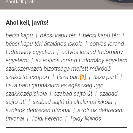
Ahol kell, javíts!
Ahol kell, javíts!
bécsi kapu | bécsi kapu tér | bécsi kapu téri |
bécsi kapu téri általános iskola | eötvös loránd
tudomány egyetem | eötvös loránd tudomány
egyetemi | az eötvös loránd tudomány egyetem
szakszervezeti bizottsága mellett működő
szakértői csoport | tisza part
[1]
| tisza parti |
tisza parti gimnázium és egészségügyi
szakközépiskola | szabad sajtó út | szabad
sajtó úti | szabad sajtó úti általános iskola |
szolnok debrecen útvonal | szolnok debreceni
útvonal | Toldi Ferenc | Toldy Miklós