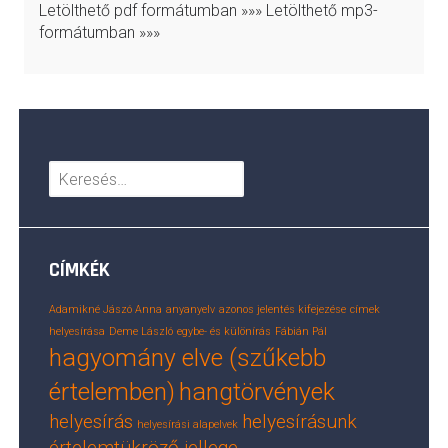
Letölthető pdf formátumban »»» Letölthető mp3-
formátumban »»»
Keresés:
CÍMKÉK
Adamikné Jászó Anna
anyanyelv
azonos jelentés kifejezése
címek
helyesírása
Deme László
egybe- és különírás
Fábián Pál
hagyomány elve (szűkebb
értelemben)
hangtörvények
helyesírás
helyesírásunk
helyesírási alapelvek
értelemtükröző jellege