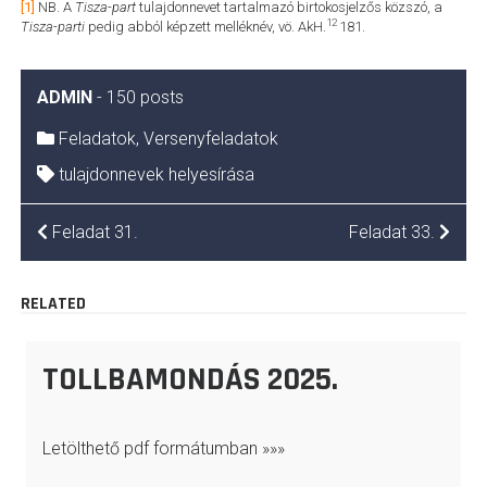
[1]
NB. A
Tisza-part
tulajdonnevet tartalmazó birtokosjelzős közszó, a
12
Tisza-parti
pedig abból képzett melléknév, vö. AkH.
181.
ADMIN
-
150 posts
Feladatok
,
Versenyfeladatok
tulajdonnevek helyesírása
BEJEGYZÉS
Feladat 31.
Feladat 33.
NAVIGÁCIÓ
RELATED
TOLLBAMONDÁS 2025.
Letölthető pdf formátumban »»»