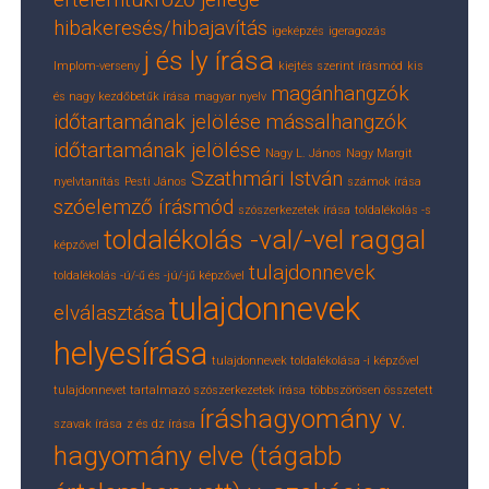
hibakeresés/hibajavítás
igeképzés
igeragozás
j és ly írása
Implom-verseny
kiejtés szerint írásmód
kis
magánhangzók
és nagy kezdőbetűk írása
magyar nyelv
időtartamának jelölése
mássalhangzók
időtartamának jelölése
Nagy L. János
Nagy Margit
Szathmári István
nyelvtanítás
Pesti János
számok írása
szóelemző írásmód
szószerkezetek írása
toldalékolás -s
toldalékolás -val/-vel raggal
képzővel
tulajdonnevek
toldalékolás -ú/-ű és -jú/-jű képzővel
tulajdonnevek
elválasztása
helyesírása
tulajdonnevek toldalékolása -i képzővel
tulajdonnevet tartalmazó szószerkezetek írása
többszörösen összetett
íráshagyomány v.
szavak írása
z és dz írása
hagyomány elve (tágabb