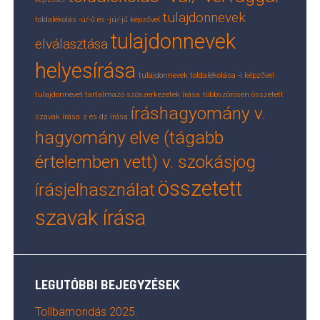
tulajdonnevek
toldalékolás -ú/-ű és -jú/-jű képzővel
tulajdonnevek
elválasztása
helyesírása
tulajdonnevek toldalékolása -i képzővel
tulajdonnevet tartalmazó szószerkezetek írása
többszörösen összetett
íráshagyomány v.
szavak írása
z és dz írása
hagyomány elve (tágabb
értelemben vett) v. szokásjog
összetett
írásjelhasználat
szavak írása
LEGUTÓBBI BEJEGYZÉSEK
Tollbamondás 2025.