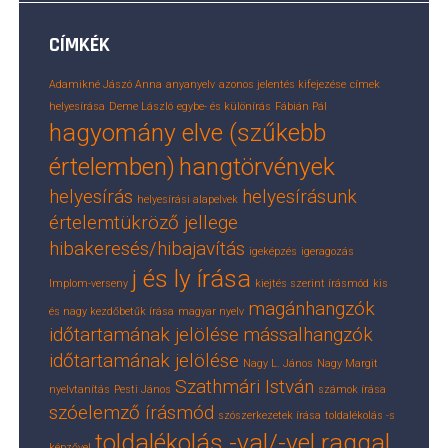
CÍMKÉK
Adamikné Jászó Anna
anyanyelv
azonos jelentés kifejezése
címek
helyesírása
Deme László
egybe- és különírás
Fábián Pál
hagyomány elve (szűkebb
értelemben)
hangtörvények
helyesírás
helyesírásunk
helyesírási alapelvek
értelemtükröző jellege
hibakeresés/hibajavítás
igeképzés
igeragozás
j és ly írása
Implom-verseny
kiejtés szerint írásmód
kis
magánhangzók
és nagy kezdőbetűk írása
magyar nyelv
időtartamának jelölése
mássalhangzók
időtartamának jelölése
Nagy L. János
Nagy Margit
Szathmári István
nyelvtanítás
Pesti János
számok írása
szóelemző írásmód
szószerkezetek írása
toldalékolás -s
toldalékolás -val/-vel raggal
képzővel