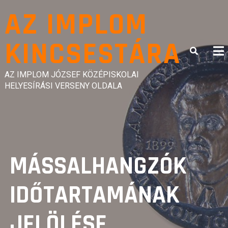
Skip
AZ IMPLOM
to
content
KINCSESTÁRA
AZ IMPLOM JÓZSEF KÖZÉPISKOLAI
HELYESÍRÁSI VERSENY OLDALA
MÁSSALHANGZÓK
IDŐTARTAMÁNAK
JELÖLÉSE