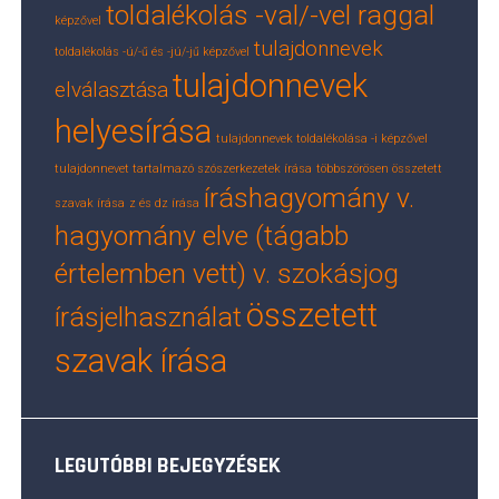
toldalékolás -val/-vel raggal
képzővel
tulajdonnevek
toldalékolás -ú/-ű és -jú/-jű képzővel
tulajdonnevek
elválasztása
helyesírása
tulajdonnevek toldalékolása -i képzővel
tulajdonnevet tartalmazó szószerkezetek írása
többszörösen összetett
íráshagyomány v.
szavak írása
z és dz írása
hagyomány elve (tágabb
értelemben vett) v. szokásjog
összetett
írásjelhasználat
szavak írása
LEGUTÓBBI BEJEGYZÉSEK