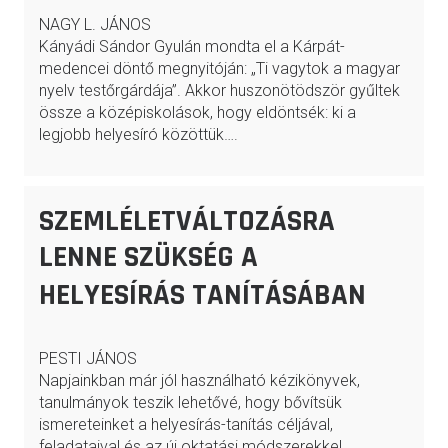
NAGY L. JÁNOS
Kányádi Sándor Gyulán mondta el a Kárpát-
medencei döntő megnyitóján: „Ti vagytok a magyar
nyelv testőrgárdája”. Akkor huszonötödször gyűltek
össze a középiskolások, hogy eldöntsék: ki a
legjobb helyesíró közöttük….
SZEMLÉLETVÁLTOZÁSRA
LENNE SZÜKSÉG A
HELYESÍRÁS TANÍTÁSÁBAN
PESTI JÁNOS
Napjainkban már jól használható kézikönyvek,
tanulmányok teszik lehetővé, hogy bővítsük
ismereteinket a helyesírás-tanítás céljával,
feladataival és az új oktatási módszerekkel