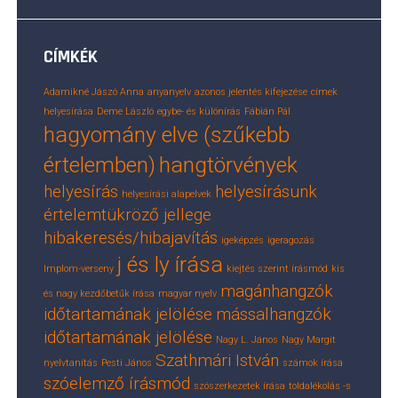
CÍMKÉK
Adamikné Jászó Anna
anyanyelv
azonos jelentés kifejezése
címek
helyesírása
Deme László
egybe- és különírás
Fábián Pál
hagyomány elve (szűkebb
értelemben)
hangtörvények
helyesírás
helyesírásunk
helyesírási alapelvek
értelemtükröző jellege
hibakeresés/hibajavítás
igeképzés
igeragozás
j és ly írása
Implom-verseny
kiejtés szerint írásmód
kis
magánhangzók
és nagy kezdőbetűk írása
magyar nyelv
időtartamának jelölése
mássalhangzók
időtartamának jelölése
Nagy L. János
Nagy Margit
Szathmári István
nyelvtanítás
Pesti János
számok írása
szóelemző írásmód
szószerkezetek írása
toldalékolás -s