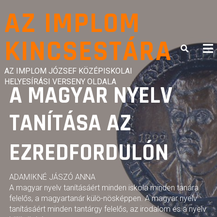
Skip
AZ IMPLOM
to
content
KINCSESTÁRA
AZ IMPLOM JÓZSEF KÖZÉPISKOLAI
HELYESÍRÁSI VERSENY OLDALA
A MAGYAR NYELV
TANÍTÁSA AZ
EZREDFORDULÓN
ADAMIKNÉ JÁSZÓ ANNA
A magyar nyelv tanításáért minden iskola minden tanára
felelős, a magyartanár külö-nösképpen. A magyar nyelv
tanításáért minden tantárgy felelős, az irodalom és a nyelv