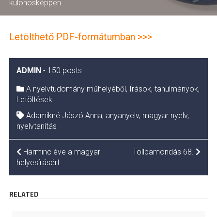
különösképpen…
Letölthető PDF-formátumban >>>
ADMIN
-
150 posts
A nyelvtudomány műhelyéből
,
Írások, tanulmányok
,
Letöltések
Adamikné Jászó Anna
,
anyanyelv
,
magyar nyelv
,
nyelvtanítás
BEJEGYZÉS
Harminc éve a magyar
Tollbamondás 68.
NAVIGÁCIÓ
helyesírásért
RELATED