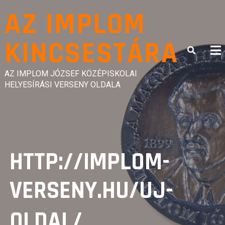
Skip
AZ IMPLOM
to
content
KINCSESTÁRA
AZ IMPLOM JÓZSEF KÖZÉPISKOLAI
HELYESÍRÁSI VERSENY OLDALA
HTTP://IMPLOM-
VERSENY.HU/UJ-
OLDAL/