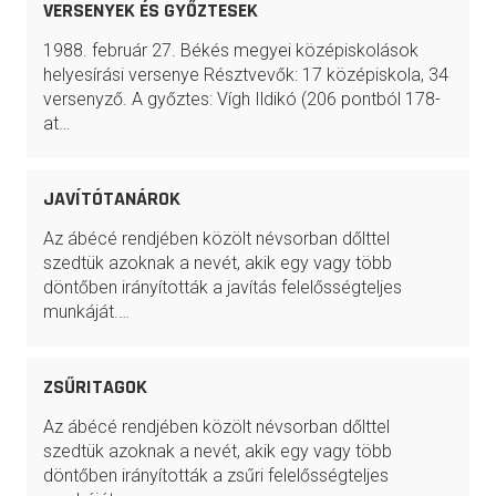
VERSENYEK ÉS GYŐZTESEK
1988. február 27. Békés megyei középiskolások
helyesírási versenye Résztvevők: 17 középiskola, 34
versenyző. A győztes: Vígh Ildikó (206 pontból 178-
at…
JAVÍTÓTANÁROK
Az ábécé rendjében közölt névsorban dőlttel
szedtük azoknak a nevét, akik egy vagy több
döntőben irányították a javítás felelősségteljes
munkáját.…
ZSŰRITAGOK
Az ábécé rendjében közölt névsorban dőlttel
szedtük azoknak a nevét, akik egy vagy több
döntőben irányították a zsűri felelősségteljes