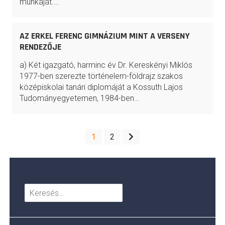
munkáját.…
AZ ERKEL FERENC GIMNÁZIUM MINT A VERSENY
RENDEZŐJE
a) Két igazgató, harminc év Dr. Kereskényi Miklós
1977-ben szerezte történelem-földrajz szakos
középiskolai tanári diplomáját a Kossuth Lajos
Tudományegyetemen, 1984-ben…
BEJEGYZÉSEK
1
2
LAPOZÁSA
Keresés: