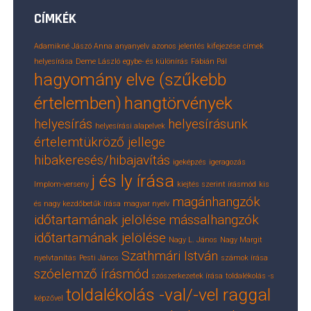
CÍMKÉK
Adamikné Jászó Anna
anyanyelv
azonos jelentés kifejezése
címek
helyesírása
Deme László
egybe- és különírás
Fábián Pál
hagyomány elve (szűkebb
értelemben)
hangtörvények
helyesírás
helyesírásunk
helyesírási alapelvek
értelemtükröző jellege
hibakeresés/hibajavítás
igeképzés
igeragozás
j és ly írása
Implom-verseny
kiejtés szerint írásmód
kis
magánhangzók
és nagy kezdőbetűk írása
magyar nyelv
időtartamának jelölése
mássalhangzók
időtartamának jelölése
Nagy L. János
Nagy Margit
Szathmári István
nyelvtanítás
Pesti János
számok írása
szóelemző írásmód
szószerkezetek írása
toldalékolás -s
toldalékolás -val/-vel raggal
képzővel