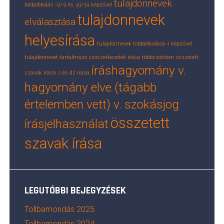
tulajdonnevek
toldalékolás -ú/-ű és -jú/-jű képzővel
tulajdonnevek
elválasztása
helyesírása
tulajdonnevek toldalékolása -i képzővel
tulajdonnevet tartalmazó szószerkezetek írása
többszörösen összetett
íráshagyomány v.
szavak írása
z és dz írása
hagyomány elve (tágabb
értelemben vett) v. szokásjog
összetett
írásjelhasználat
szavak írása
LEGUTÓBBI BEJEGYZÉSEK
Tollbamondás 2025.
Tollbamondás 2024.